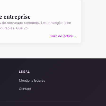
e entreprise
ers de nouveaux sommets. Les stratégies bien
durables. Que vo...
3 min de lecture →
LÉGAL
Mentions légales
Contact