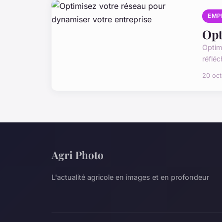
EMP
Opt
Optim
réflé
20 oc
Agri Photo
L'actualité agricole en images et en profondeur