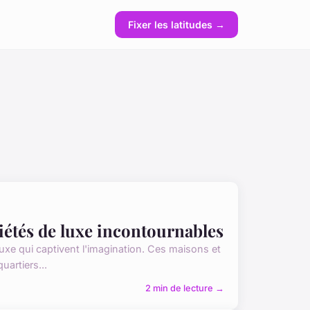
Fixer les latitudes →
iétés de luxe incontournables
luxe qui captivent l'imagination. Ces maisons et
artiers...
2 min de lecture →