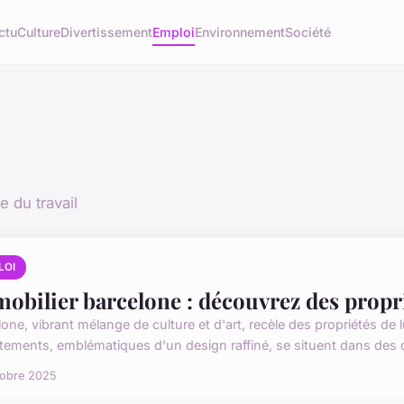
ctu
Culture
Divertissement
Emploi
Environnement
Société
e du travail
LOI
obilier barcelone : découvrez des propr
lone, vibrant mélange de culture et d'art, recèle des propriétés de 
tements, emblématiques d'un design raffiné, se situent dans des qu
tobre 2025