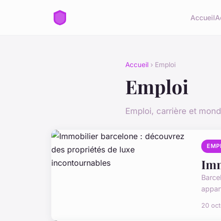
Accueil
A
Accueil
› Emploi
Emploi
Emploi, carrière et mond
EMP
Imm
Barce
appar
20 oc