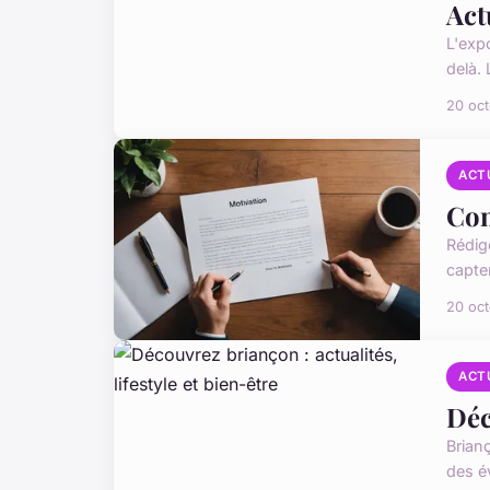
Act
L'exp
delà. 
20 oc
ACT
Com
Rédig
capter
20 oc
ACT
Déc
Brianç
des é