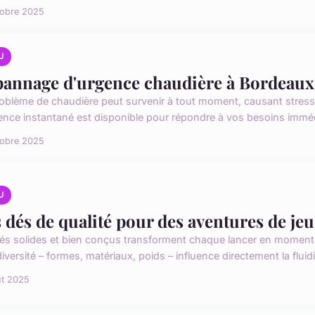
tobre 2025
U
annage d'urgence chaudière à Bordeaux :
oblème de chaudière peut survenir à tout moment, causant stress
ence instantané est disponible pour répondre à vos besoins imméd
tobre 2025
U
 dés de qualité pour des aventures de jeu
és solides et bien conçus transforment chaque lancer en moment 
iversité – formes, matériaux, poids – influence directement la fluidité
ût 2025