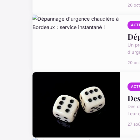
20 oc
ACT
Dép
Un pr
d'urg
20 oc
ACT
Des
Des d
Leur d
27 ao