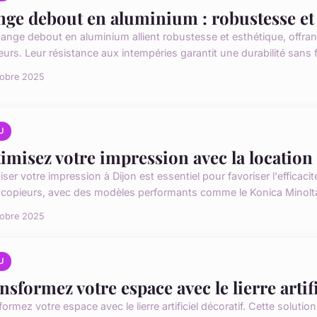
ge debout en aluminium : robustesse et s
ange debout en aluminium allient robustesse et esthétique, offran
eurs. Leur résistance aux intempéries garantit une durabilité sans fai
tobre 2025
U
imisez votre impression avec la location
ser votre impression à Dijon est essentiel pour favoriser l'efficacit
copieurs, avec des modèles performants comme le Konica Minolta 
tobre 2025
U
nsformez votre espace avec le lierre artifi
formez votre espace avec le lierre artificiel décoratif. Cette solu