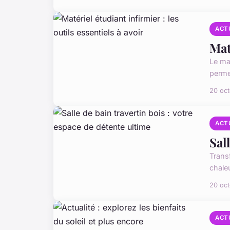
ACT
Mat
Le mat
permet
20 oc
ACT
Sal
Transf
chale
20 oc
ACT