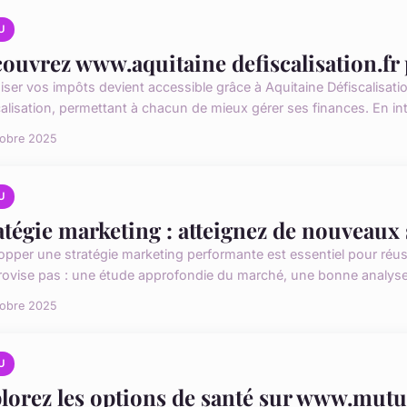
U
ouvrez www.aquitaine defiscalisation.fr
iser vos impôts devient accessible grâce à Aquitaine Défiscalisatio
calisation, permettant à chacun de mieux gérer ses finances. En int
tobre 2025
U
atégie marketing : atteignez de nouveau
opper une stratégie marketing performante est essentiel pour réuss
rovise pas : une étude approfondie du marché, une bonne analyse 
tobre 2025
U
lorez les options de santé sur www.mutue