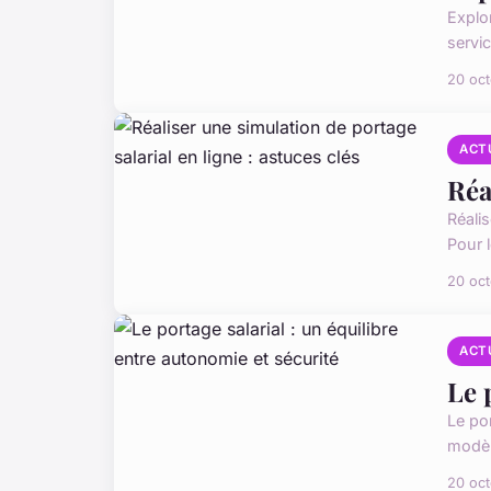
Explo
servi
20 oc
ACT
Réa
Réalis
Pour 
20 oc
ACT
Le 
Le po
modèle
20 oc