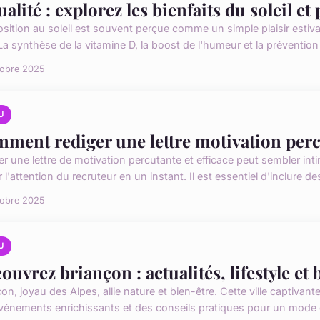
ualité : explorez les bienfaits du soleil et
osition au soleil est souvent perçue comme un simple plaisir estiva
La synthèse de la vitamine D, la boost de l'humeur et la prévention
tobre 2025
U
ment rediger une lettre motivation percu
er une lettre de motivation percutante et efficace peut sembler int
 l'attention du recruteur en un instant. Il est essentiel d'inclure des
tobre 2025
U
ouvrez briançon : actualités, lifestyle et 
on, joyau des Alpes, allie nature et bien-être. Cette ville captivant
vénements enrichissants et des conseils pratiques pour un mode d