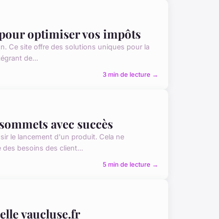
 pour optimiser vos impôts
n. Ce site offre des solutions uniques pour la
égrant de...
3 min de lecture →
x sommets avec succès
ir le lancement d'un produit. Cela ne
des besoins des client...
5 min de lecture →
lle vaucluse.fr