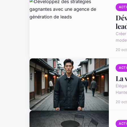
ACT
Dév
lea
Créer
moder
20 oc
ACT
La 
Éléga
Hanten
20 oc
ACT