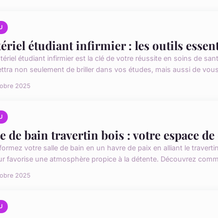
U
ériel étudiant infirmier : les outils essent
ériel étudiant infirmier est la clé de votre réussite en soins de san
tra non seulement de briller dans vos études, mais aussi de vous se
tobre 2025
U
le de bain travertin bois : votre espace de
ormez votre salle de bain en un havre de paix en alliant le travertin
ur favorise une atmosphère propice à la détente. Découvrez commen
tobre 2025
U