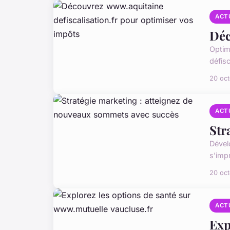
ACT
Déc
Optim
défis
20 oc
ACT
Str
Dével
s'imp
20 oc
ACT
Exp