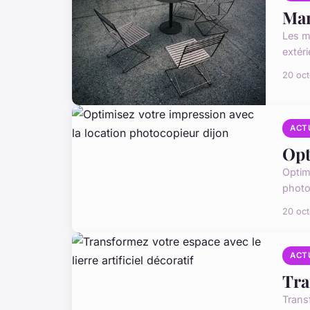
Man
Les m
extéri
20 oc
ACT
Opt
Optimi
photo
20 oc
ACT
Tra
Trans