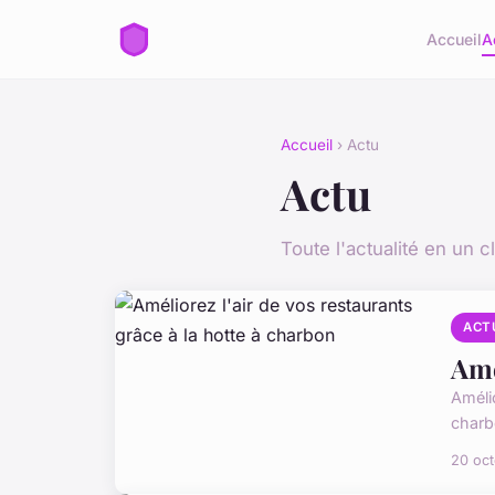
Accueil
A
Accueil
› Actu
Actu
Toute l'actualité en un cl
ACT
Amé
Amélio
charb
20 oc