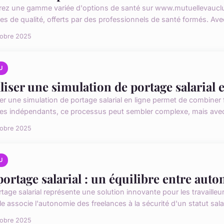
rez une gamme variée d'options de santé sur www.mutuellevaucluse
ces de qualité, offerts par des professionnels de santé formés. Av
tobre 2025
U
liser une simulation de portage salarial e
er une simulation de portage salarial en ligne permet de combiner fl
les indépendants, ce processus peut sembler complexe, mais avec 
tobre 2025
U
portage salarial : un équilibre entre auto
rtage salarial représente une solution innovante pour les travaille
 associe l'autonomie des freelances à la sécurité d'un statut salari
tobre 2025