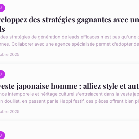
U
eloppez des stratégies gagnantes avec u
ds
 des stratégies de génération de leads efficaces n'est pas qu'une 
nes. Collaborer avec une agence spécialisée permet d'adopter de
tobre 2025
U
veste japonaise homme : alliez style et au
nce intemporelle et héritage culturel s'entrelacent dans la veste 
 douillet, en passant par le Happi festif, ces pièces offrent bien p
tobre 2025
U